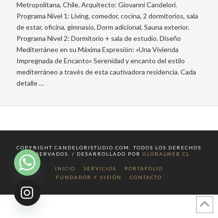
Metropolitana, Chile. Arquitecto: Giovanni Candelori.
Programa Nivel 1: Living, comedor, cocina, 2 dormitorios, sala
de estar, oficina, gimnasio, Dorm adicional, Sauna exterior.
Programa Nivel 2: Dormitorio + sala de estudio. Diseño
Mediterráneo en su Máxima Expresión: «Una Vivienda
Impregnada de Encanto» Serenidad y encanto del estilo
mediterráneo a través de esta cautivadora residencia. Cada
detalle …
COPYRIGHT CANDELORISTUDIO.COM. TODOS LOS DERECHOS
RESERVADOS. / DESARROLLADO POR
GLOBALWEB.CL
INICIO
SERVICIOS
PORTAFOLIO
FUNDADOR Y VISIÓN
CONTACTO