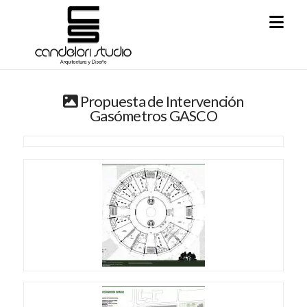
Na
Propuesta de Intervención
Gasómetros GASCO